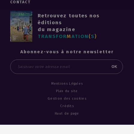
CONTACT
Retrouvez toutes nos
éditions
du magazine
TRANSFOR
M
ATION
(
S
)
Abonnez-vous à notre newsletter
Email
OK
Mentions Légales
Plan du site
Gestion des cookies
Crédits
Haut de page