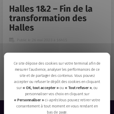
Halles 1&2 – Fin de la
transformation des
Halles
Publié le 26 mai 2023 à 16h15
Ce site dépose des cookies sur votre terminal afin de
Un écocentre dédié à la gestion raisonnée des terres et
mesurer l’audience, analyser les performances de ce
déblais issus des chantiers
site et de partager des contenus. Vous pouvez
Santé, inclusion et activité physique - Trois nouvelles
accepter ou refuser le dépôt des cookies en cliquant
expérimentations sur l'île de Nantes
sur
« OK, tout accepter »
ou
« Tout refuser »
, ou
personnaliser vos choix en cliquant sur
« Personnaliser »
ci-après.Vous pouvez retirer votre
consentement à tout moment en vous rendant en
bas de page.