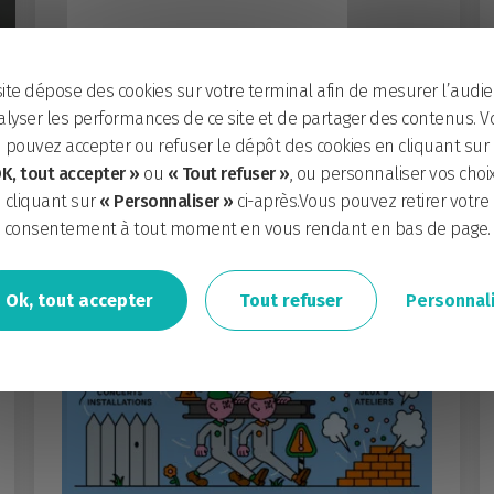
Alerte pépite pour la filière textile engagée et
l’économie sociale et solidaire (ESS) ! L’association
nantaise Les Simones s’apprête à […]
site dépose des cookies sur votre terminal afin de mesurer l’audie
lyser les performances de ce site et de partager des contenus. V
pouvez accepter ou refuser le dépôt des cookies en cliquant sur
K, tout accepter »
ou
« Tout refuser »
, ou personnaliser vos choi
EN SAVOIR PLUS
cliquant sur
« Personnaliser »
ci-après.Vous pouvez retirer votre
consentement à tout moment en vous rendant en bas de page.
Ok, tout accepter
Tout refuser
Personnal