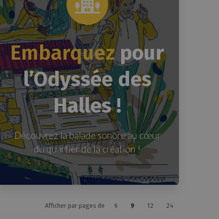
Embarquez
pour
l’Odyssée des
Halles !
Découvrez la balade sonore au cœur
du quartier de la création !
Afficher par pages de
6
9
12
24