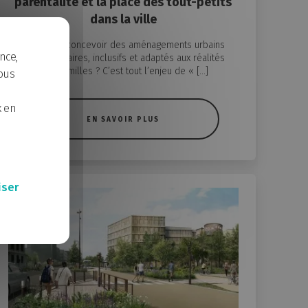
parentalité et la place des tout-petits
dans la ville
Comment concevoir des aménagements urbains
nce,
plus égalitaires, inclusifs et adaptés aux réalités
des familles ? C’est tout l’enjeu de « […]
ous
x en
EN SAVOIR PLUS
iser