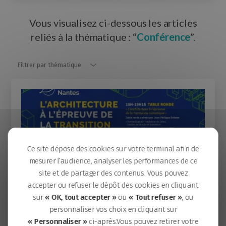
Vous visualisez ci-dessous les articles
reliés à la thématique : “
Conférence
”.
Filtrer par thématique
Filtrer par thématique
Ce site dépose des cookies sur votre terminal afin de
mesurer l’audience, analyser les performances de ce
site et de partager des contenus. Vous pouvez
accepter ou refuser le dépôt des cookies en cliquant
sur
« OK, tout accepter »
ou
« Tout refuser »
, ou
Le 25.05.2023
personnaliser vos choix en cliquant sur
CONFÉRENCE
« Personnaliser »
ci-après.Vous pouvez retirer votre