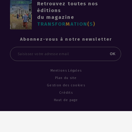
Retrouvez toutes nos
éditions
du magazine
TRANSFOR
M
ATION
(
S
)
Abonnez-vous à notre newsletter
Email
OK
Mentions Légales
Plan du site
Gestion des cookies
Crédits
Haut de page