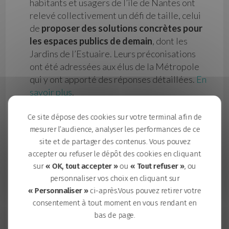
habitants et usagers de l’île de Nantes ont
relevé collectivement un défi de taille, celui
de
proposer des solutions concrètes pour
les espaces publics de demain
, dont les
Jardins de l’Estuaire. Leurs préconisations
ont été adressées aux élus de la Métropole
qui y ont apporté des réponses détaillées.
En
savoir plus
.
En septembre 2022, les premières intentions
Ce site dépose des cookies sur votre terminal afin de
du projet des Jardins de l’Estuaire étaient
mesurer l’audience, analyser les performances de ce
présentées aux usagers. Pendant deux jours,
site et de partager des contenus. Vous pouvez
sur l’espace public,
une équipe mobile est
accepter ou refuser le dépôt des cookies en cliquant
allée à la rencontre des passants,
sur
« OK, tout accepter »
ou
« Tout refuser »
, ou
répondant à leurs questions et recueillant
personnaliser vos choix en cliquant sur
leurs avis et/ou suggestions
sur les Jardins.
« Personnaliser »
ci-après.Vous pouvez retirer votre
Retrouvez la synthèse des avis citoyens en
consentement à tout moment en vous rendant en
deux parties:
1ère partie
/
2e partie
.
bas de page.