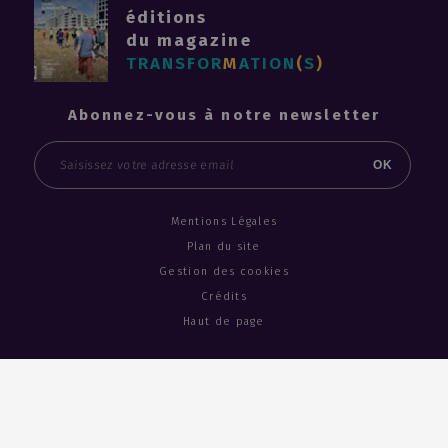
éditions
du magazine
TRANSFOR
M
ATION
(
S
)
Abonnez-vous à notre newsletter
Email
OK
Mentions Légales
Plan du site
Gestion des cookies
Crédits
Haut de page