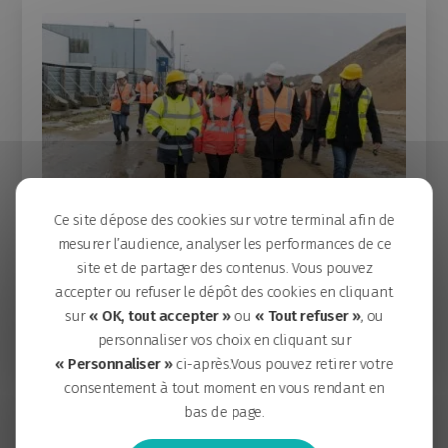
Ce site dépose des cookies sur votre terminal afin de
Le 8.03.2022
mesurer l’audience, analyser les performances de ce
DOSSIER
site et de partager des contenus. Vous pouvez
accepter ou refuser le dépôt des cookies en cliquant
[Portrait] Ces femmes qui aménagent
sur
« OK, tout accepter »
ou
« Tout refuser »
, ou
l’île de Nantes – Lena Cloarec
personnaliser vos choix en cliquant sur
La Samoa a choisi la date du 8 mars, Journée des droits
« Personnaliser »
ci-après.Vous pouvez retirer votre
des femmes, pour mettre en lumière le quotidien […]
consentement à tout moment en vous rendant en
bas de page.
EN SAVOIR PLUS