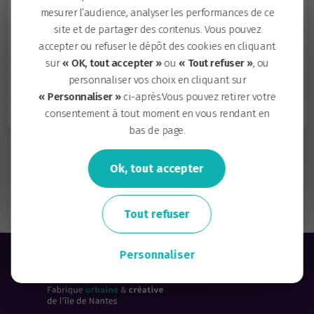
Publié le 10 juillet 2017 à 11h52
mesurer l’audience, analyser les performances de ce
site et de partager des contenus. Vous pouvez
Le prototype de logement temporaire « Wood
accepter ou refuser le dépôt des cookies en cliquant
Stock », occupé et expérimenté pour la première
sur
« OK, tout accepter »
ou
« Tout refuser »
, ou
fois à Nantes par une famille, sur l’Île de Nantes,
personnaliser vos choix en cliquant sur
Quai Wilson.
« Personnaliser »
ci-après.Vous pouvez retirer votre
consentement à tout moment en vous rendant en
bas de page.
Île de Nantes Expérimentations - Faites le quartier !
Ok, tout accepter
Mediacampus, un lieu unique pour l'émergence d'un
nouvel écosystème communication et médias
Tout refuser
Personnaliser