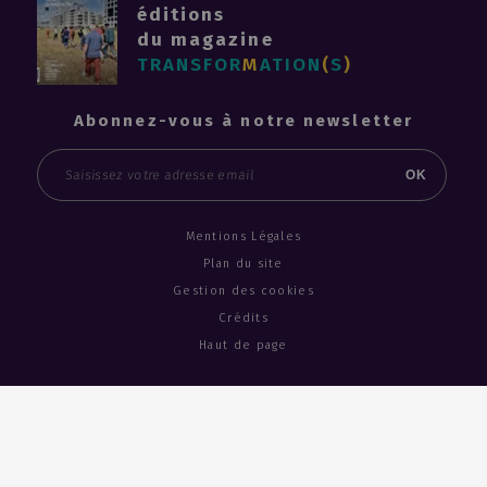
éditions
du magazine
TRANSFOR
M
ATION
(
S
)
Abonnez-vous à notre newsletter
Email
OK
Mentions Légales
Plan du site
Gestion des cookies
Crédits
Haut de page