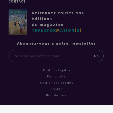
CONTACT
Retrouvez toutes nos
éditions
du magazine
TRANSFOR
M
ATION
(
S
)
Abonnez-vous à notre newsletter
Email
OK
Mentions Légales
Plan du site
Gestion des cookies
Crédits
Haut de page