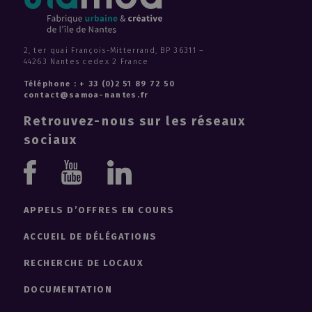
Un distributeur de gel hydroalcoolique connecté et to
Tourmédia, mobilier urbain modulable et multimédi
Design lumière de la tour 360° View
2, ter quai François-Mitterrand, BP 36311 –
Production d'énergie solaire dans un tiers-lieu
44263 Nantes cedex 2 France
Monitoring de la qualité de l'air en temps réel
Téléphone : + 33 (0)2 51 89 72 50
Monitoring énergétique d'un tiers-lieu
contact@samoa-nantes.fr
Balisage au sol en autoconsommation
Retrouvez-nous sur les réseaux
Éclairage connecté d'un site de sports urbains
sociaux
Interactive Data Light : des lampadaires connectés p
Une station de gonflage autonome en énergie
Youtube
Linkedin
Quand la rue produit de l'énergie grâce au soleil
Facebook
Nuage, le mobilier urbain qui vous informe sur la qual
APPELS D’OFFRES EN COURS
ACCUEIL DE DÉLÉGATIONS
RECHERCHE DE LOCAUX
DOCUMENTATION