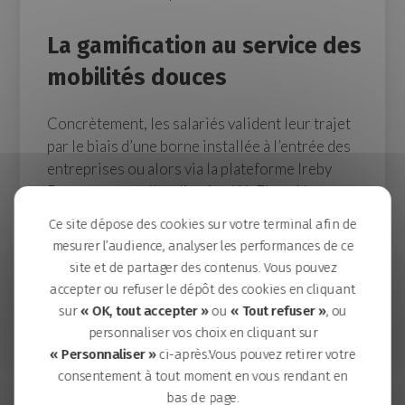
La gamification au service des
mobilités douces
Concrètement, les salariés valident leur trajet
par le biais d’une borne installée à l’entrée des
entreprises ou alors via la plateforme Ireby
Pro, ou encore l’application WeFlow. Une
option « pratique du télétravail »,
Ce site dépose des cookies sur votre terminal afin de
particulièrement intéressante dans le contexte
mesurer l’audience, analyser les performances de ce
lié au Covid-19, peut également être proposée
site et de partager des contenus. Vous pouvez
en fonction des entreprises pour un bilan
accepter ou refuser le dépôt des cookies en cliquant
carbone nul (pas de déplacement). A la fois
sur
« OK, tout accepter »
ou
« Tout refuser »
, ou
ludique et divertissante, ce projet utilise ainsi
personnaliser vos choix en cliquant sur
les principes du « serious game » afin d’inciter à
« Personnaliser »
ci-après.Vous pouvez retirer votre
la pratique des mobilités douces.
consentement à tout moment en vous rendant en
bas de page.