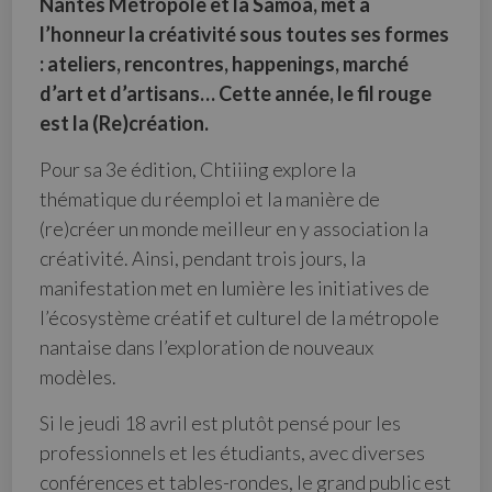
Nantes Métropole et la Samoa, met à
l’honneur la créativité sous toutes ses formes
: ateliers, rencontres, happenings, marché
d’art et d’artisans… Cette année, le fil rouge
est la (Re)création.
Pour sa 3e édition, Chtiiing explore la
thématique du réemploi et la manière de
(re)créer un monde meilleur en y association la
créativité. Ainsi, pendant trois jours, la
manifestation met en lumière les initiatives de
l’écosystème créatif et culturel de la métropole
nantaise dans l’exploration de nouveaux
modèles.
Si le jeudi 18 avril est plutôt pensé pour les
professionnels et les étudiants, avec diverses
conférences et tables-rondes, le grand public est