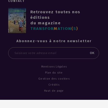
CONTACT
Retrouvez toutes nos
éditions
du magazine
TRANSFOR
M
ATION
(
S
)
Abonnez-vous à notre newsletter
Email
OK
Mentions Légales
Plan du site
Gestion des cookies
Crédits
Haut de page