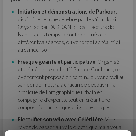
Initiation et démonstrations de Parkour
,
discipline rendue célèbre par les Yamakasi.
Organisé par l’ADDAN et les Traceurs de
Nantes, ces temps seront ponctués de
différentes séances, du vendredi après-midi
au samedi soir.
Fresque géante et participative
. Organisé
et animé par le collectif Plus de Couleurs, cet
événement proposé en continu du vendredi au
samedi permettra à chacun de découvrir la
pratique de l’art graphique urbain en
compagnie d’experts, tout en créant une
composition artistique originale unique.
Electrifier son vélo avec Célérifère
. Vous
rêvez de passer au vélo électrique mais vous
vous dites que votre fidèle compagnon «