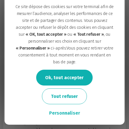
mécanique » est encore en bon état ?
Ce site dépose des cookies sur votre terminal afin de
N’hésitez plus et venez tester la solution qui
mesurer l’audience, analyser les performances de ce
permet de faire de votre ancien vélo un vélo à
site et de partager des contenus. Vous pouvez
énergie électrique.
accepter ou refuser le dépôt des cookies en cliquant
sur
« OK, tout accepter »
ou
« Tout refuser »
, ou
Expérience sonore immersive
. Entre
personnaliser vos choix en cliquant sur
musique répétitive et chants collectifs,
« Personnaliser »
ci-après.Vous pouvez retirer votre
Octophone invite l’auditeur à traverser
consentement à tout moment en vous rendant en
plusieurs tableaux sonores et à s’interroger
bas de page.
aujourd’hui sur la notion de « Gardien ». Un
dispositif circulaire de huit points de diffusion
Ok, tout accepter
vous plonge au centre des compositions et de
la texture sonore.
Tout refuser
Une œuvre d’art à partir de déchets
. Les
collectifs Et tout renaîtra et Les Enjoliveurs
Personnaliser
auront à disposition 2 tonnes de déchets
recyclés pour réaliser une œuvre hors du