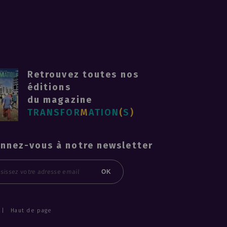
Retrouvez toutes nos
éditions
du magazine
TRANSFOR
M
ATION
(
S
)
nnez-vous à notre newsletter
l
OK
Haut de page