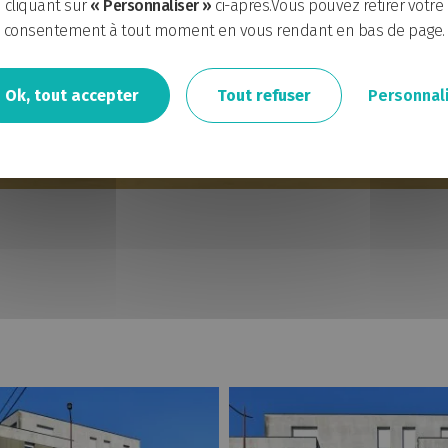
cliquant sur
« Personnaliser »
ci-après.Vous pouvez retirer votre
Rue Dorgère
consentement à tout moment en vous rendant en bas de page.
Ok, tout accepter
Tout refuser
Personnal