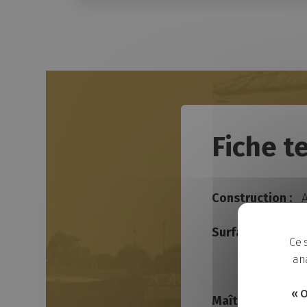
Fiche t
Construction :
A
Surface :
1344 m
Ce 
ana
« O
Maître d’œuvre/