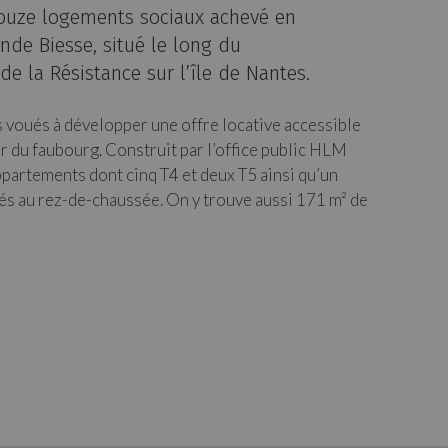
ouze logements sociaux achevé en
nde Biesse, situé le long du
e la Résistance sur l’île de Nantes.
s voués à développer une offre locative accessible
r du faubourg. Construit par l’office public HLM
partements dont cinq T4 et deux T5 ainsi qu’un
s au rez-de-chaussée. On y trouve aussi 171 m² de