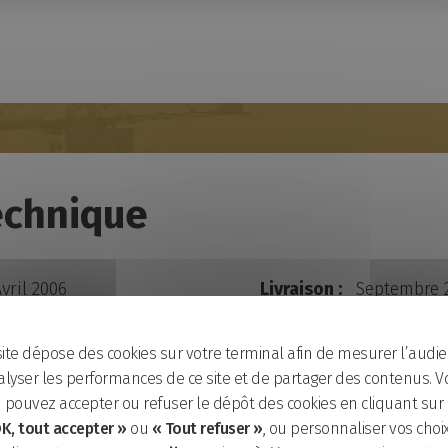
echnique
vril 2006
Livraison :
Septembre 
²
Maître d’ouvrage/prom
site dépose des cookies sur votre terminal afin de mesurer l’audie
:
lyser les performances de ce site et de partager des contenus. V
Nantes Habitat
pouvez accepter ou refuser le dépôt des cookies en cliquant sur
K, tout accepter »
ou
« Tout refuser »
, ou personnaliser vos choi
architecte/paysagiste
Adresse :