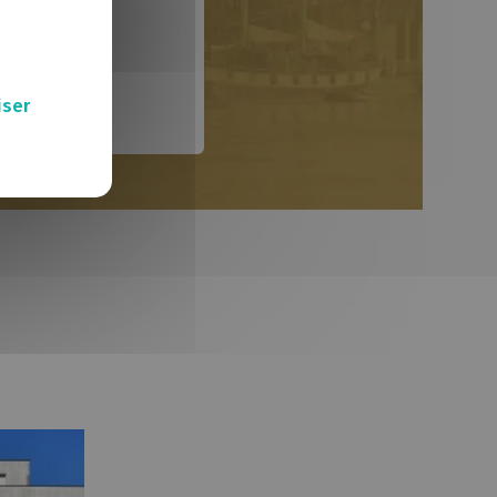
L'Échappée Belle
Îl'Come
Les berges du faubourg
Dorgère
iser
Crèche associative La Lanterne Magique
Colibri
Bureaux du Conseil Général de Loire-Atlantique
Astria
Antinéa
5Ponts