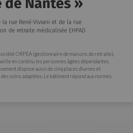
le de Nantes »
e la rue René-Viviani et de la rue
son de retraite médicalisée EHPAD
a société ORPEA (gestionnaire de maisons de retraite),
cueille en continu les personnes âgées dépendantes.
issement dispose aussi de cinq places diurnes et
t des soins adaptées. Le bâtiment répond aux normes
.