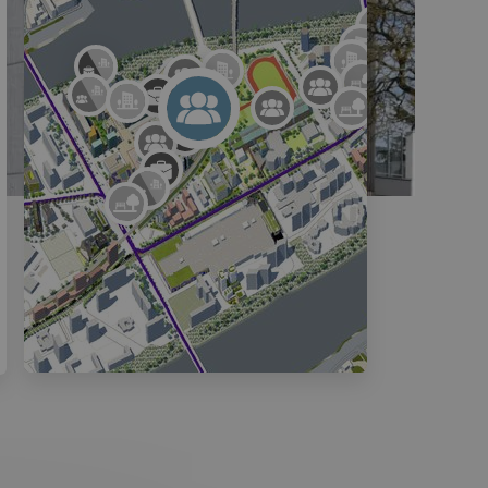
Skyhome
Maison de l'innovation du Groupe La Poste
Yléo
Terrain multisports Millerand