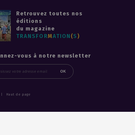
Retrouvez toutes nos
éditions
du magazine
TRANSFOR
M
ATION
(
S
)
nnez-vous à notre newsletter
l
OK
Haut de page