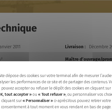
echnique
anvier 2011
Livraison :
Décembre 2
m²
Maître d’ouvrage/prom
:
ORPEA
site dépose des cookies sur votre terminal afin de mesurer l’audie
lyser les performances de ce site et de partager des contenus. V
architecte/paysagiste
Adresse :
pouvez accepter ou refuser le dépôt des cookies en cliquant sur
Rue René-Viviani
K, tout accepter »
ou
« Tout refuser »
, ou personnaliser vos choi
cliquant sur
« Personnaliser »
ci-après.Vous pouvez retirer votre
consentement à tout moment en vous rendant en bas de page.