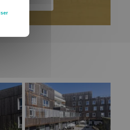
Arboréa
Palais des sports de Beaulieu
iser