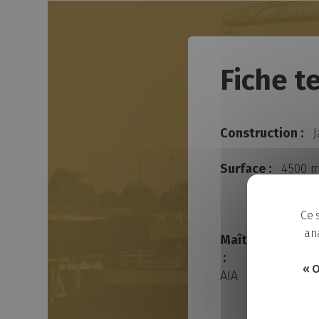
Fiche t
Construction :
J
Surface :
4500 
Ce 
ana
Maître d’œuvre/
:
« O
AIA