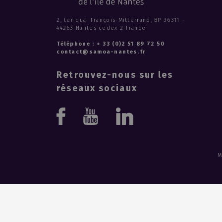
2, ter quai François-Mitterrand, BP 36311 –
44263 Nantes cedex 2 France
Téléphone : + 33 (0)2 51 89 72 50
contact@samoa-nantes.fr
Retrouvez-nous sur les
réseaux sociaux
Youtube
Linkedin
Facebook
M