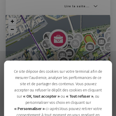
Lire la suite...
+
−
Ce site dépose des cookies sur votre terminal afin de
mesurer l’audience, analyser les performances de ce
Skyhome
site et de partager des contenus. Vous pouvez
Maison de l'innovation du Groupe La Poste
accepter ou refuser le dépôt des cookies en cliquant
Yléo
sur
« OK, tout accepter »
ou
« Tout refuser »
, ou
Terrain multisports Millerand
personnaliser vos choix en cliquant sur
Fiche technique
Square Jacques de Bollardière
« Personnaliser »
ci-après.Vous pouvez retirer votre
Pont Eric Tabarly
consentement à tout moment en vous rendant en