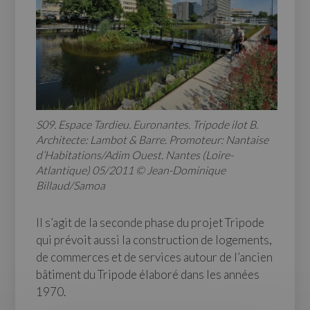
S09. Espace Tardieu. Euronantes. Tripode ilot B.
Architecte: Lambot & Barre. Promoteur: Nantaise
d’Habitations/Adim Ouest. Nantes (Loire-
Atlantique) 05/2011 © Jean-Dominique
Billaud/Samoa
Il s’agit de la seconde phase du projet Tripode
qui prévoit aussi la construction de logements,
de commerces et de services autour de l’ancien
bâtiment du Tripode élaboré dans les années
1970.