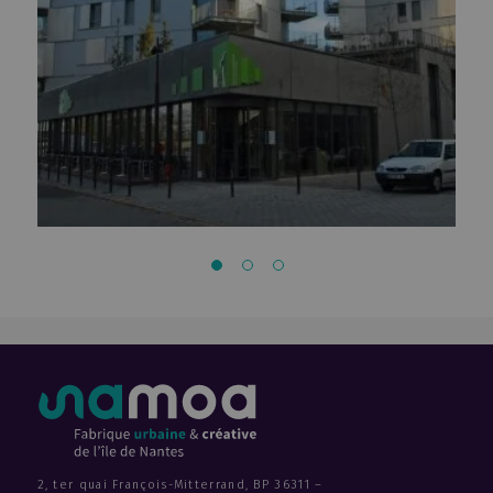
Mutuelles Harmonie Atlantique
Le Montecristo
Médiacampus
Manny
Maison Avril et Fiteau
Les Nouveaux Mondes II
Les Nouveaux Mondes I
L'Atypik
Le Rhuys
La Fabrique
L'Île Rouge
L'Escale
Maison de l'avocat
Les Terrasses de L'île
Les Nefs
Les Machines de l'île
Le jardin C
Insula
2, ter quai François-Mitterrand, BP 36311 –