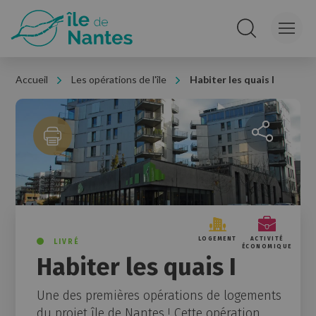
Panneau de gestion des cookies
Rechercher sur le
Accueil
Les opérations de l'île
Habiter les quais I
Partager la 
LOGEMENT
ACTIVITÉ
LIVRÉ
ÉCONOMIQUE
Habiter les quais I
Une des premières opérations de logements
du projet île de Nantes ! Cette opération