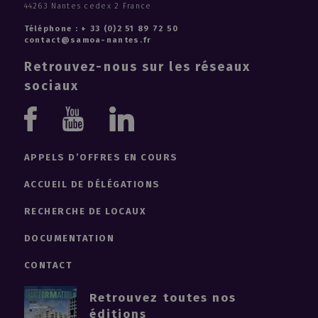
44263 Nantes cedex 2 France
Habiter les quais II
Téléphone : + 33 (0)2 51 89 72 50
Habiter les quais I
contact@samoa-nantes.fr
Iliana
Retrouvez-nous sur les réseaux
Île Extenso
sociaux
Aethica
Euréka
Youtube
Linkedin
Zero Newton®
École d'Arts Appliqués ESMA Nantes - CinéCréatis
Facebook
Ehundura
APPELS D’OFFRES EN COURS
École supérieure d'architecture de Nantes (Ensan)
ACCUEIL DE DÉLÉGATIONS
DY25 Rive Gauche
Cours Saint - Vincent
RECHERCHE DE LOCAUX
Cos'yle
DOCUMENTATION
Pépinière des biotechnologies
Antinéa
CONTACT
#Unik
Retrouvez toutes nos
Bâtiment B
éditions