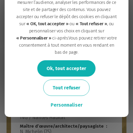
mesurer l’audience, analyser les performances de ce
site et de partager des contenus. Vous pouvez
accepter ou refuser le dépôt des cookies en cliquant
sur
« OK, tout accepter »
ou
« Tout refuser »
, ou
personnaliser vos choix en cliquant sur
« Personnaliser »
ci-après.Vous pouvez retirer votre
consentement à tout moment en vous rendant en
Ilot Bergeron
bas de page.
L'École de design Nantes Atlantique
Magmaa Food Hall
Ok, tout accepter
Halles 4 & 5 - École des Beaux-Arts de Nantes Saint-
Fiche technique
Halles 1&2, propulseur créatif
Halle 6 ouest - Pôle Universitaire interdisciplinaire 
Tout refuser
Halle 6 Est - Hôtel d'entreprises numériques & créati
Mai 2007
Livraison :
Vogue
8300 m²
Surface :
Personnaliser
Trois maisons
Maître d’ouvrage/promoteur/bailleur :
Maison des syndicats
ING / Nantes Habitat
Symbole
Maître d’œuvre/architecte/paysagiste :
Square de l'île Mabon
N. Michelin (75)