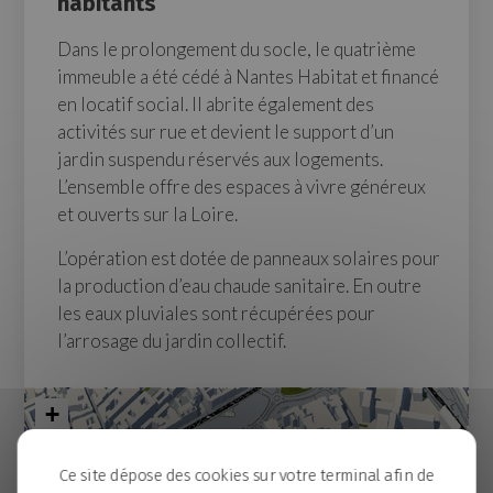
habitants
Dans le prolongement du socle, le quatrième
immeuble a été cédé à Nantes Habitat et financé
en locatif social. Il abrite également des
activités sur rue et devient le support d’un
jardin suspendu réservés aux logements.
L’ensemble offre des espaces à vivre généreux
et ouverts sur la Loire.
L’opération est dotée de panneaux solaires pour
la production d’eau chaude sanitaire. En outre
les eaux pluviales sont récupérées pour
l’arrosage du jardin collectif.
+
−
Ce site dépose des cookies sur votre terminal afin de