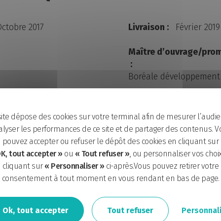
ctobre 2017
Livraison :
Février 2019
Maître d’ouvrage/prom
:
Boréale développement
architecte/paysagiste
Adresse :
Rue Petite Biesse
site dépose des cookies sur votre terminal afin de mesurer l’audie
tes
lyser les performances de ce site et de partager des contenus. V
pouvez accepter ou refuser le dépôt des cookies en cliquant sur
K, tout accepter »
ou
« Tout refuser »
, ou personnaliser vos choi
cliquant sur
« Personnaliser »
ci-après.Vous pouvez retirer votre
consentement à tout moment en vous rendant en bas de page.
Ok, tout accepter
Tout refuser
Personnal