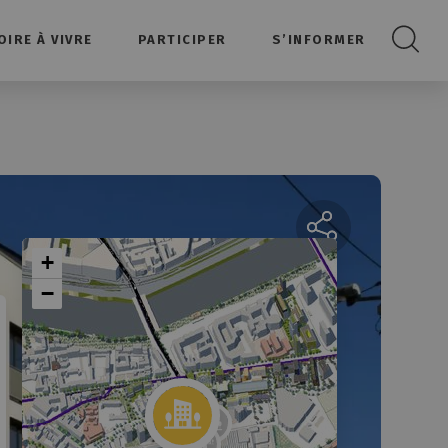
OIRE À VIVRE
PARTICIPER
S’INFORMER
Recherc
Partager la page
+
−