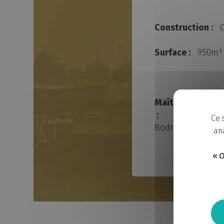
Construction :
O
Surface :
950m²
Maître d’œuvre/
:
Ce 
Bodreau architec
ana
« O