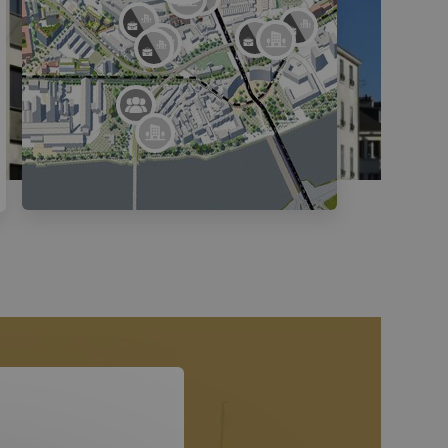
Triptiq
Babel'ouest
Poste source ERDF
Néo Verde
Origami
NooN
Louis Marin
L'Échappée Belle
Îl'Come
Bourgault - Ducoudray 2