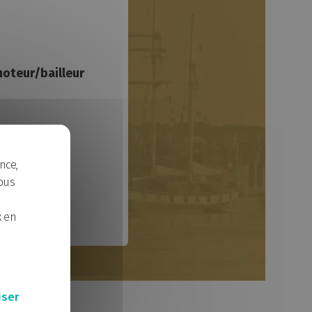
Bourgault - Ducoudray 1
Bords de Loire
oteur/bailleur
nce,
ous
x en
iser