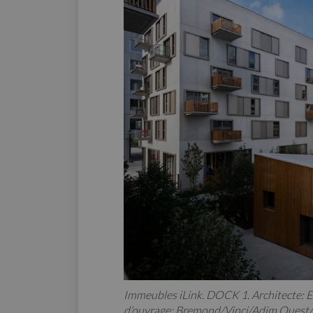
Immeubles iLink. DOCK 1. Architecte: Exp
d’ouvrage: Bremond/Vinci/Adim Ouest/