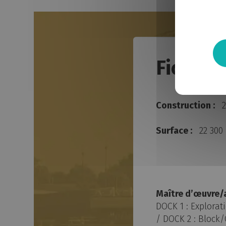
Fiche t
Construction :
2
Surface :
22 300
Maître d’œuvre/a
DOCK 1 : Explorat
/ DOCK 2 : Block