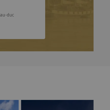
Le jardin C
École Aimé Césaire
Imbrika
e-au-duc
Îlot des Îles
Chapidock
École d'Arts Appliqués ESMA Nantes - CinéCréatis
Carrousel des Mondes Marins
Cap Fréhel
Canopée
Cales et Cité des chantiers