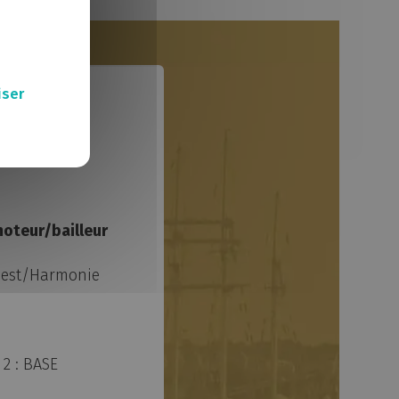
Lighthouse
Fusion
Ecole modulaire Joséphine-Baker
L'École de design Nantes Atlantique
Hangar à bananes
iser
Zellige
Unîle
Services techniques de Nantes Métropole
Solilab
Quai des Antilles
Parc des Chantiers
oteur/bailleur
Îlink
Chronobus C5
uest/Harmonie
O'2 Parcs
Nantilus
Mayflower
L'oiseau des îles
 2 : BASE
Le Karting