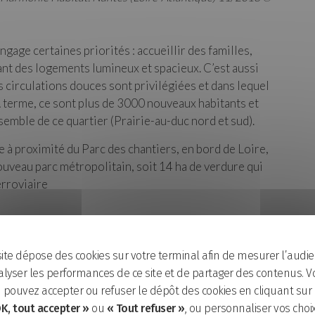
gage certaines priorités : accueillir des familles,
eant des logements lumineux et spacieux. C’est aussi
s circulations douces sont privilégiées et dans lequel
A terme, ce sont plus de 3000 nouveaux habitants et
nsemble de ce quartier (Prairie-au-duc nord et sud).
 à proximité du Parc des chantiers, en bord de Loire,
uveau parc métropolitain, soit 14 ha de verdure qui
erroviaire
Lire la suite...
site dépose des cookies sur votre terminal afin de mesurer l’audie
lyser les performances de ce site et de partager des contenus. V
pouvez accepter ou refuser le dépôt des cookies en cliquant sur
K, tout accepter »
ou
« Tout refuser »
, ou personnaliser vos choi