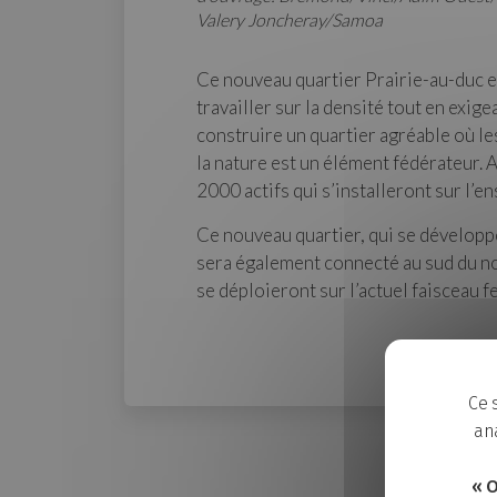
Valery Joncheray/Samoa
Ce nouveau quartier Prairie-au-duc en
travailler sur la densité tout en exig
construire un quartier agréable où le
la nature est un élément fédérateur. 
2000 actifs qui s’installeront sur l’e
Ce nouveau quartier, qui se développe
sera également connecté au sud du no
se déploieront sur l’actuel faisceau f
Ce 
ana
« O