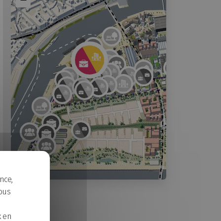
nce,
Cosmopolitan
ous
Java
New Soho
x en