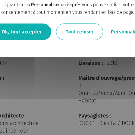
cliquant sur
« Personnaliser »
ci-après.Vous pouvez retirer votre
consentement à tout moment en vous rendant en bas de page.
Ok, tout accepter
Tout refuser
Personnal
echnique
017
Livraison :
2018
 m²
Maître d’ouvrage/prom
:
Quartus/Vinci/Adim O
Habitat
rchitecte :
Paysagistes :
ions architecture
DOCK 1 : D’ici Là / DOCK
/Guinée Potin