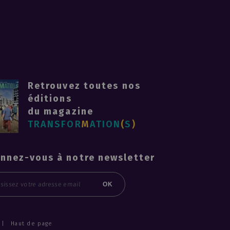
Retrouvez toutes nos
éditions
du magazine
TRANSFOR
M
ATION
(
S
)
nnez-vous à notre newsletter
l
OK
Haut de page