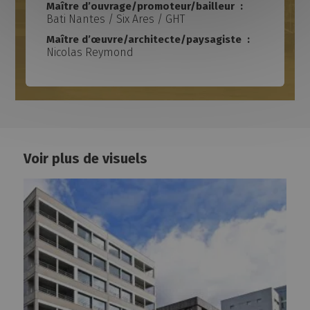
Maître d’ouvrage/promoteur/bailleur :
Adam
Bati Nantes / Six Ares / GHT
Joïa
Maître d’œuvre/architecte/paysagiste :
Nantes Biotech
Nicolas Reymond
Maison des syndicats
Ô-slow
L'Escale
Loire Atlantique développement
La Centrale
IRS2 Campus Bio Ouest
Voir plus de visuels
Île Extenso
Antinéa
5Ponts