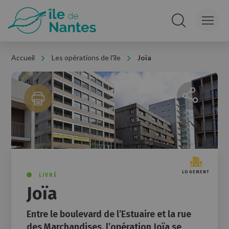
Panneau de gestion des cookies
Rechercher sur le
Accueil
Les opérations de l'île
Joïa
Partager la 
LOGEMENT
LIVRÉ
Joïa
Entre le boulevard de l’Estuaire et la rue
des Marchandises, l’opération Joïa se