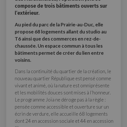
compose de trois bâtiments ouverts sur
l’extérieur.
Au pied du parc de la Prairie-au-Duc, elle
propose 68 logements allant du studio au
T6 ainsi que des commerces en rez-de-
chaussée. Un espace commun à tous les
bâtiments permet de créer du lien entre
voisins.
Dans la continuité du quartier de la création, le
nouveau quartier République est pensé comme
vivant et animé, où la nature est omniprésente
et les mobilités douces sont mises à l’honneur.
Le programme Joïa ne déroge pas à la règle :
pensée comme accessible et ouverture sur un
écrin de verdure, elle accueille 68 logements
dont 24 en accession sociale et 44 en accession