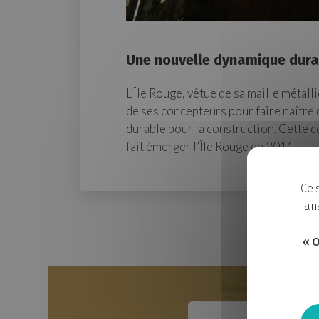
Une nouvelle dynamique durab
L’Île Rouge, vêtue de sa maille métall
de ses concepteurs pour faire naître
durable pour la construction. Cette c
fait émerger l’Île Rouge en 2011.
Ce 
ana
« O