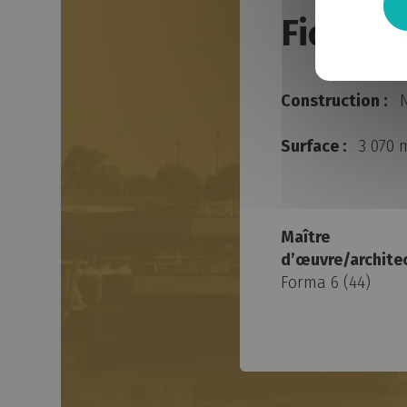
Fiche t
Construction :
Surface :
3 070
Maître
d’œuvre/archite
Forma 6 (44)