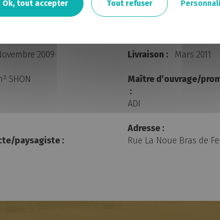
Ok, tout accepter
Tout refuser
Personnal
echnique
Novembre 2009
Livraison :
Mars 2011
 m² SHON
Maître d’ouvrage/prom
:
ADI
Adresse :
cte/paysagiste :
Rue La Noue Bras de Fe