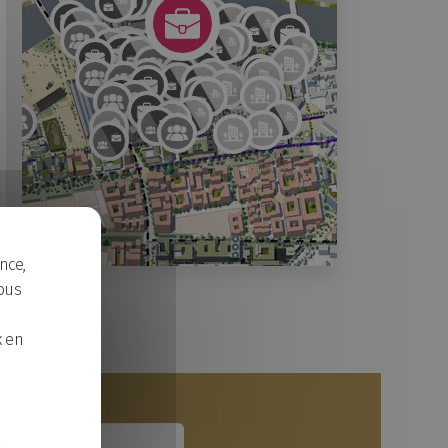
nce,
Ilot Bergeron
ous
L'École de design Nantes Atlantique
Magmaa Food Hall
x en
Halles 4 & 5 - École des Beaux-Arts de Nantes Saint-
Halles 1&2, propulseur créatif
Halle 6 ouest - Pôle Universitaire interdisciplinaire 
Halle 6 Est - Hôtel d'entreprises numériques & créati