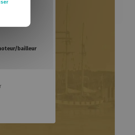
Vogue
iser
Trois maisons
Maison des syndicats
Symbole
Square de l'île Mabon
Quai François Mitterrand
Place des Erables
oteur/bailleur
Passerelle Schoelcher
Palais de justice
Muse
MC2
Marie Galante
r
Égérie
Chronobus C5
So'île
SCI Torte
Videment
Restaurant social et bains douches Pierre Landais