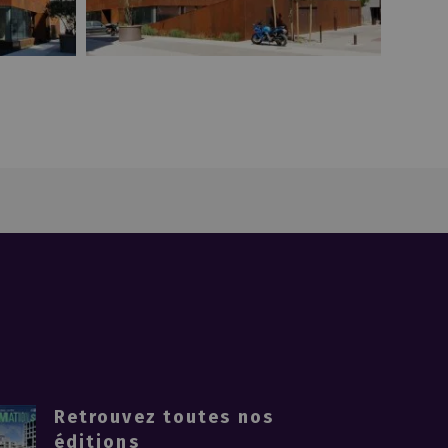
Les Terrasses de L'île
Les Nefs
Les Machines de l'île
Le jardin C
Insula
Habiter les quais II
Habiter les quais I
Iliana
Île Extenso
Aethica
Euréka
Zero Newton®
École d'Arts Appliqués ESMA Nantes - CinéCréatis
Ehundura
École supérieure d'architecture de Nantes (Ensan)
DY25 Rive Gauche
Cours Saint - Vincent
Retrouvez toutes nos
Cos'yle
éditions