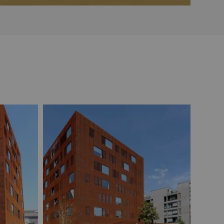
Quai West - La contemporaine
Quai
Pôle des Arts Graphiques
Passéo
Parking des Machines
Mutuelles Harmonie Atlantique
Le Montecristo
Médiacampus
Manny
Maison Avril et Fiteau
Les Nouveaux Mondes II
Les Nouveaux Mondes I
L'Atypik
Le Rhuys
La Fabrique
L'Île Rouge
L'Escale
Maison de l'avocat