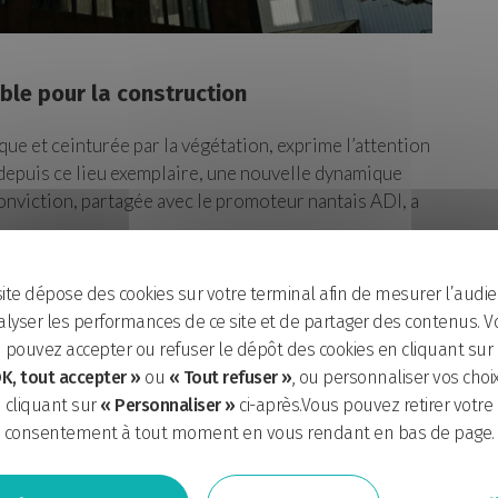
le pour la construction
ique et ceinturée par la végétation, exprime l’attention
 depuis ce lieu exemplaire, une nouvelle dynamique
onviction, partagée avec le promoteur nantais ADI, a
site dépose des cookies sur votre terminal afin de mesurer l’audie
lyser les performances de ce site et de partager des contenus. V
pouvez accepter ou refuser le dépôt des cookies en cliquant sur
K, tout accepter »
ou
« Tout refuser »
, ou personnaliser vos choi
cliquant sur
« Personnaliser »
ci-après.Vous pouvez retirer votre
consentement à tout moment en vous rendant en bas de page.