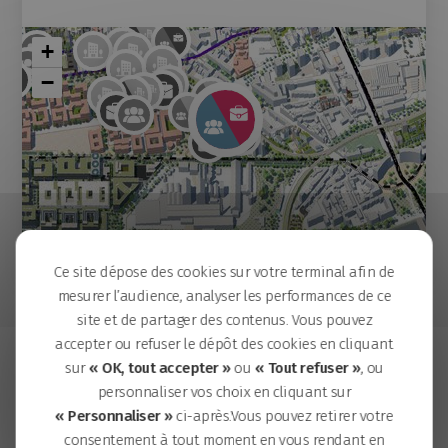
+
−
Ce site dépose des cookies sur votre terminal afin de
Moove
mesurer l’audience, analyser les performances de ce
Dahia
site et de partager des contenus. Vous pouvez
Andy
accepter ou refuser le dépôt des cookies en cliquant
Ecole permanente Joséphine Baker
sur
« OK, tout accepter »
ou
« Tout refuser »
, ou
Voir plus de visuels
Gina
personnaliser vos choix en cliquant sur
Be Ile
« Personnaliser »
ci-après.Vous pouvez retirer votre
La Maison d'Henry
consentement à tout moment en vous rendant en