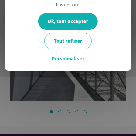
Anna
bas de page.
Be Green
Allure
Ok, tout accepter
Adam
Joïa
Tout refuser
Nantes Biotech
Maison des syndicats
Ô-slow
Personnaliser
L'Escale
Loire Atlantique développement
La Centrale
IRS2 Campus Bio Ouest
Île Extenso
Antinéa
5Ponts