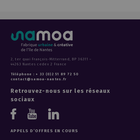
Le Rhuys
La Fabrique
L'Île Rouge
L'Escale
Maison de l'avocat
Les Terrasses de L'île
Les Nefs
Les Machines de l'île
2, ter quai François-Mitterrand, BP 36311 –
44263 Nantes cedex 2 France
Le jardin C
Insula
Téléphone : + 33 (0)2 51 89 72 50
contact@samoa-nantes.fr
Habiter les quais II
Retrouvez-nous sur les réseaux
Habiter les quais I
Iliana
sociaux
Île Extenso
Youtube
Linkedin
Aethica
Euréka
Facebook
Zero Newton®
APPELS D’OFFRES EN COURS
École d'Arts Appliqués ESMA Nantes - CinéCréatis