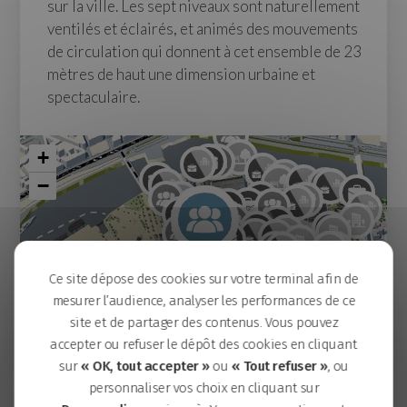
sur la ville. Les sept niveaux sont naturellement
ventilés et éclairés, et animés des mouvements
de circulation qui donnent à cet ensemble de 23
mètres de haut une dimension urbaine et
spectaculaire.
+
−
Ce site dépose des cookies sur votre terminal afin de
mesurer l’audience, analyser les performances de ce
site et de partager des contenus. Vous pouvez
accepter ou refuser le dépôt des cookies en cliquant
sur
« OK, tout accepter »
ou
« Tout refuser »
, ou
Ilot Bergeron
personnaliser vos choix en cliquant sur
L'École de design Nantes Atlantique