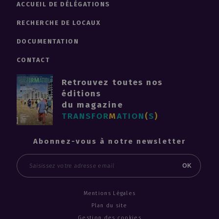
ACCUEIL DE DÉLÉGATIONS
Ehundura
École supérieure d'architecture de Nantes (Ensan)
RECHERCHE DE LOCAUX
DY25 Rive Gauche
DOCUMENTATION
Cours Saint - Vincent
Cos'yle
CONTACT
Pépinière des biotechnologies
Antinéa
Retrouvez toutes nos
éditions
#Unik
du magazine
Bâtiment B
TRANSFOR
M
ATION
(
S
)
Abonnez-vous à notre newsletter
Email
OK
Mentions Légales
Plan du site
Gestion des cookies