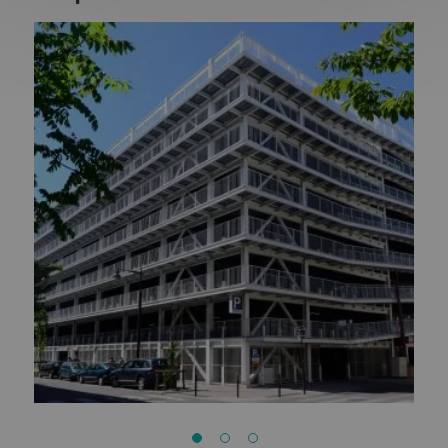
Chronobus C5
So'île
SCI Torte
Videment
Restaurant social et bains douches Pierre Landais
Quai West - La contemporaine
Quai
Pôle des Arts Graphiques
Passéo
Parking des Machines
Mutuelles Harmonie Atlantique
Le Montecristo
Médiacampus
Manny
Maison Avril et Fiteau
Les Nouveaux Mondes II
Les Nouveaux Mondes I
L'Atypik