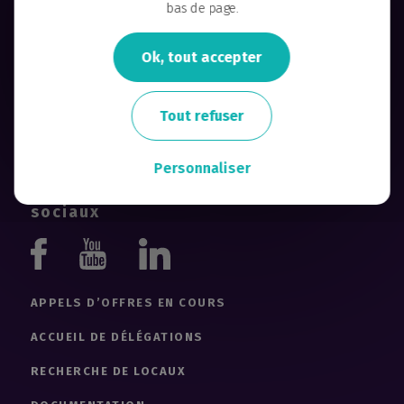
bas de page.
Ok, tout accepter
2, ter quai François-Mitterrand, BP 36311 –
44263 Nantes cedex 2 France
Tout refuser
Téléphone : + 33 (0)2 51 89 72 50
contact@samoa-nantes.fr
Personnaliser
Retrouvez-nous sur les réseaux
sociaux
Youtube
Linkedin
Facebook
APPELS D’OFFRES EN COURS
ACCUEIL DE DÉLÉGATIONS
RECHERCHE DE LOCAUX