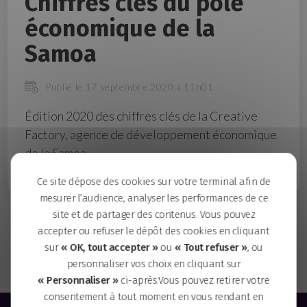
Chiffres clés du pôle
économique de la
Samoa
Publié le 17 septembre 2020 à 11h01
Édition 2020 des chiffres clés de la Creative
Factory, agence de développement économique
de la Samoa.
Ce site dépose des cookies sur votre terminal afin de
mesurer l’audience, analyser les performances de ce
site et de partager des contenus. Vous pouvez
Plaquette et plan des opérations immobilières de l'île
accepter ou refuser le dépôt des cookies en cliquant
de Nantes
sur
« OK, tout accepter »
ou
« Tout refuser »
, ou
Plaquette institutionnelle de la Samoa
personnaliser vos choix en cliquant sur
« Personnaliser »
ci-après.Vous pouvez retirer votre
consentement à tout moment en vous rendant en