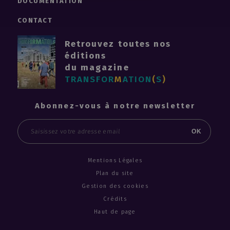
DOCUMENTATION
CONTACT
Retrouvez toutes nos
éditions
du magazine
TRANSFOR
M
ATION
(
S
)
Abonnez-vous à notre newsletter
Email
OK
Mentions Légales
Plan du site
Gestion des cookies
Crédits
Haut de page