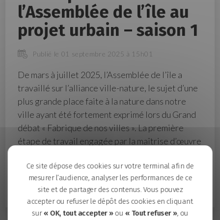
l’Assemblée de l’île au
projet urbain – saison 1
Publié le 01 septembre 2025 à 15h01
De mars à juillet 2025, l’Assemblée de l’île a
travaillé sur l’alliance ville-nature, le sujet d’une
plus grande place faite à la nature dans notre
ville ayant été fortement exprimé lors du Grand
débat « Fabrique de nos villes ». La première
étape de travail engagée par la maîtrise d’œuvre
urbaine a consisté à définir une première version
Ce site dépose des cookies sur votre terminal afin de
d’un plan guide* dans lequel le grand parc de
mesurer l’audience, analyser les performances de ce
Loire aura une place centrale.
site et de partager des contenus. Vous pouvez
accepter ou refuser le dépôt des cookies en cliquant
sur
« OK, tout accepter »
ou
« Tout refuser »
, ou