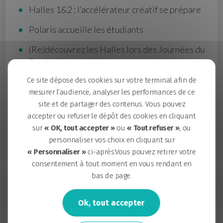
Halles 1&2 : l’accélérateur créatif se prépare
Polaris accueille les étudiants
(Re)découvrez les Halles lors des Journées du
Patrimoine
Ce site dépose des cookies sur votre terminal afin de
Le belvédère-guinguette s’installe sur les
mesurer l’audience, analyser les performances de ce
berges
site et de partager des contenus. Vous pouvez
Un nouveau pôle social en construction
accepter ou refuser le dépôt des cookies en cliquant
sur
« OK, tout accepter »
ou
« Tout refuser »
, ou
personnaliser vos choix en cliquant sur
Et plein d’autres projets à découvrir !
« Personnaliser »
ci-après.Vous pouvez retirer votre
consentement à tout moment en vous rendant en
TÉLÉCHARGER LE MAGAZINE
bas de page.
Ok, tout accepter
Tags
:
Berges
,
Les Halles
,
Polaris
,
Transformation(s)