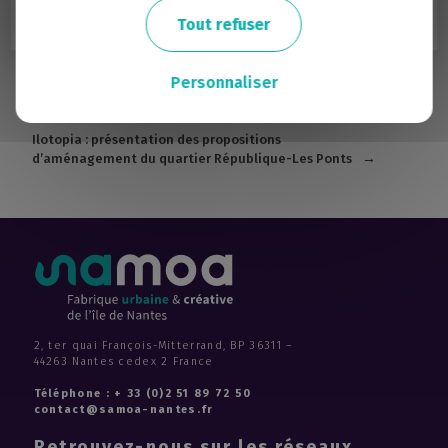
Tout refuser
Personnaliser
Plus que quelques jours pour s’inscrire à l’atelier
consacré aux données numériques sur l’espace public !
Ilotopia : présentation des propositions
d’aménagement du quartier République-Les Ponts
2, ter quai François-Mitterrand, BP 36311 –
44263 Nantes cedex 2 France
Téléphone : + 33 (0)2 51 89 72 50
contact@samoa-nantes.fr
Retrouvez-nous sur les réseaux