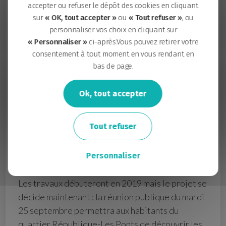
2018)
accepter ou refuser le dépôt des cookies en cliquant
sur
« OK, tout accepter »
ou
« Tout refuser »
, ou
Bus play mobile et sa terrasse sur la place
personnaliser vos choix en cliquant sur
Wattignies (mai 2018)
« Personnaliser »
ci-après.Vous pouvez retirer votre
consentement à tout moment en vous rendant en
En juillet 2018, les résultats de la concertation
bas de page.
et les retours d’usages ont été transmis à
l’équipe en charge de la conception des
Ok, tout accepter
aménagements définitifs, conduite par
Jacqueline Osty (paysagiste) et Claire Schorter
Tout refuser
(urbaniste).
Dernière phase avant travaux
Personnaliser
Les travaux débuteront en 2019 mais le projet se
décide maintenant : la réunion publique du mardi
25 septembre permettra aux habitants du
quartier République-Les Ponts de découvrir les