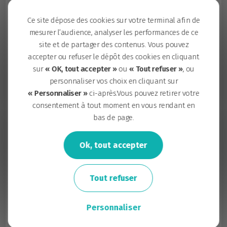
Ce site dépose des cookies sur votre terminal afin de
mesurer l’audience, analyser les performances de ce
site et de partager des contenus. Vous pouvez
accepter ou refuser le dépôt des cookies en cliquant
Pourquoi un écocentre sur
sur
« OK, tout accepter »
ou
« Tout refuser »
, ou
l’île de Nantes ?
personnaliser vos choix en cliquant sur
« Personnaliser »
ci-après.Vous pouvez retirer votre
consentement à tout moment en vous rendant en
Plutôt que des évacuations massives de terres
bas de page.
dans des centres de stockage situés parfois à
plus de 100 km, le réemploi des matériaux est
Ok, tout accepter
privilégié. Il permet ainsi de :
limiter le transport des déblais, les nuisances
Tout refuser
et l’impact carbone induits;
préserver les ressources minérales (granulat,
Personnaliser
sable, terres…) ;