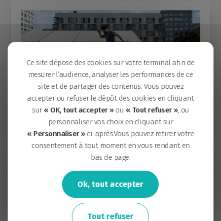
Ce site dépose des cookies sur votre terminal afin de
mesurer l’audience, analyser les performances de ce
site et de partager des contenus. Vous pouvez
accepter ou refuser le dépôt des cookies en cliquant
sur
« OK, tout accepter »
ou
« Tout refuser »
, ou
Le 20.09.2024
personnaliser vos choix en cliquant sur
APPEL À CANDIDATURES
« Personnaliser »
ci-après.Vous pouvez retirer votre
CONCERTATION
consentement à tout moment en vous rendant en
Participez au Lab Citoyen et mettez le
bas de page.
cap sur un mode de vie bas-carbone
Ok, tout accepter
Après une première édition en 2022 portant sur les
espaces publics, la Samoa, aménageur de l’île de Nantes,
organise un […]
Tout refuser