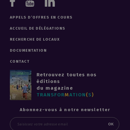
Youtube
Linkedin
Facebook
APPELS D’OFFRES EN COURS
ACCUEIL DE DÉLÉGATIONS
RECHERCHE DE LOCAUX
DOCUMENTATION
CONTACT
Retrouvez toutes nos
éditions
du magazine
TRANSFOR
M
ATION
(
S
)
Abonnez-vous à notre newsletter
Email
OK