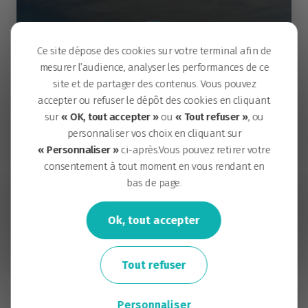
Ce site dépose des cookies sur votre terminal afin de
mesurer l’audience, analyser les performances de ce
site et de partager des contenus. Vous pouvez
accepter ou refuser le dépôt des cookies en cliquant
Découvrez
l’histoire
de l’île
sur
« OK, tout accepter »
ou
« Tout refuser »
, ou
de Nantes
personnaliser vos choix en cliquant sur
« Personnaliser »
ci-après.Vous pouvez retirer votre
Découvrez les transformations d’un
consentement à tout moment en vous rendant en
bas de page.
territoire, révélatrices des grands enjeux
sociaux et économiques.
Ok, tout accepter
Tout refuser
Personnaliser