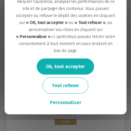
mesurer l’audience, analyser les performances de ce
site et de partager des contenus. Vous pouvez
Vous visualisez ci-dessous les articles
accepter ou refuser le dépôt des cookies en cliquant
reliés au mot clé : “
Experiment
”.
sur
« OK, tout accepter »
ou
« Tout refuser »
, ou
personnaliser vos choix en cliquant sur
Filtrer par thématique
« Personnaliser »
ci-après.Vous pouvez retirer votre
Filtrer par thématique
consentement à tout moment en vous rendant en
bas de page.
Ok, tout accepter
Tout refuser
Personnaliser
Le 12.06.2019
FILM