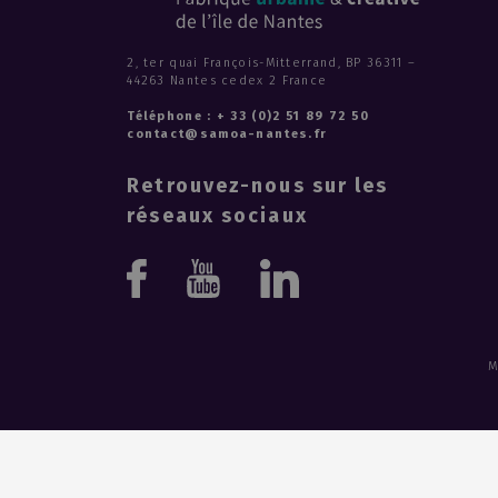
2, ter quai François-Mitterrand, BP 36311 –
44263 Nantes cedex 2 France
Téléphone : + 33 (0)2 51 89 72 50
contact@samoa-nantes.fr
Retrouvez-nous sur les
réseaux sociaux
Youtube
Linkedin
Facebook
M