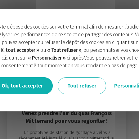
site dépose des cookies sur votre terminal afin de mesurer l’audie
lyser les performances de ce site et de partager des contenus. V
pouvez accepter ou refuser le dépôt des cookies en cliquant sur
K, tout accepter »
ou
« Tout refuser »
, ou personnaliser vos choi
cliquant sur
« Personnaliser »
ci-après.Vous pouvez retirer votre
consentement à tout moment en vous rendant en bas de page.
Ok, tout accepter
Tout refuser
Personnal
Le 26.06.2019
EXPÉRIMENTATION
Venez prendre l’air du quai François
Mitterrand pour vous regonfler !
Un prototype de station de gonflage à vélos a
récemment été installé quai François Mitterrand, au