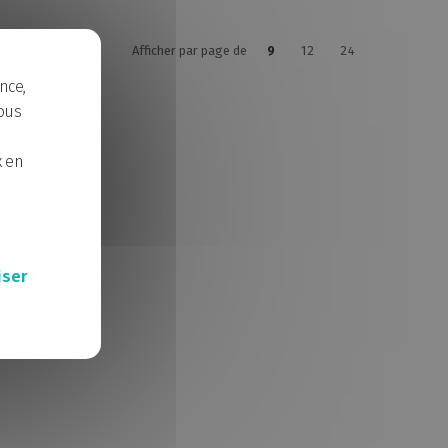
Afficher par page de
9
12
24
nce,
ous
x en
iser