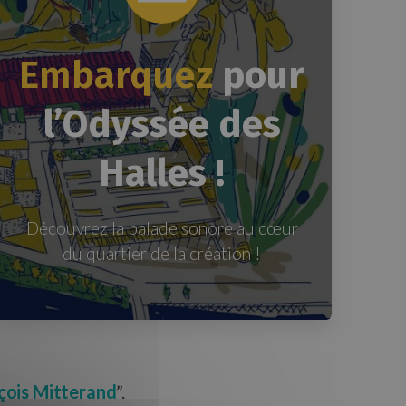
Embarquez
pour
l’Odyssée des
Halles !
Découvrez la balade sonore au cœur
du quartier de la création !
çois Mitterand
”.