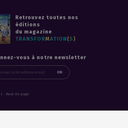
Retrouvez toutes nos
éditions
du magazine
TRANSFOR
M
ATION
(
S
)
nnez-vous à notre newsletter
l
OK
Haut de page