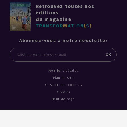
Retrouvez toutes nos
éditions
du magazine
TRANSFOR
M
ATION
(
S
)
Abonnez-vous à notre newsletter
Email
OK
Mentions Légales
Plan du site
Gestion des cookies
Crédits
Haut de page