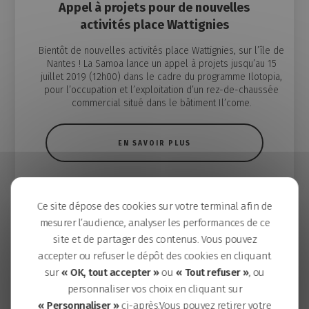
Appel à projets pour de nouvelles
activités place Wattignies
Bientôt de nouvelles activités place Wattignies, sur l’île de
Nantes ! La Samoa lance un appel à projets jusqu’au 15
juillet 2019 (12h00) dans le cadre du programme Ilotopia,
pour l’occupation et l’exploitation d’un rez-de-chaussée
commercial situé dans le bâtiment Il’come.
EN SAVOIR PLUS
Ce site dépose des cookies sur votre terminal afin de
mesurer l’audience, analyser les performances de ce
site et de partager des contenus. Vous pouvez
accepter ou refuser le dépôt des cookies en cliquant
sur
« OK, tout accepter »
ou
« Tout refuser »
, ou
personnaliser vos choix en cliquant sur
« Personnaliser »
ci-après.Vous pouvez retirer votre