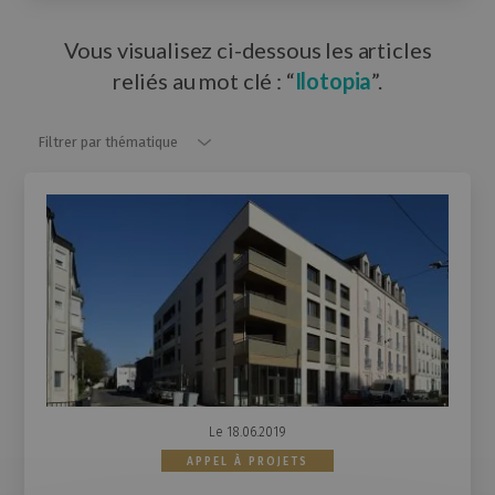
Vous visualisez ci-dessous les articles
reliés au mot clé : “
Ilotopia
”.
Filtrer par thématique
Filtrer par thématique
Le 18.06.2019
APPEL À PROJETS